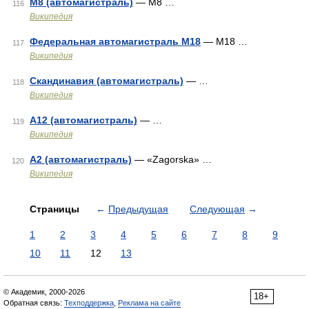
М8 (автомагистраль)
— М8 …
116
Википедия
Федеральная автомагистраль М18
— М18 …
117
Википедия
Скандинавия (автомагистраль)
— …
118
Википедия
A12 (автомагистраль)
— …
119
Википедия
A2 (автомагистраль)
— «Zagorska» …
120
Википедия
Страницы
←
Предыдущая
Следующая
→
1
2
3
4
5
6
7
8
9
10
11
12
13
© Академик, 2000-2026
18+
Обратная связь:
Техподдержка
,
Реклама на сайте