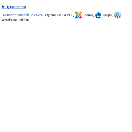
👣 Путешествия
Экспорт словарей на сайты
, сделанные на PHP,
Joomla,
Drupal,
WordPress, MODx.